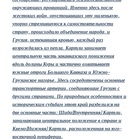
окружающих провинций. Именно здесь после
жестоких войн, опустошавших эту маленькую,
упорно стремившуюся к самостоятельности
страну, происходило объединение народа, и
Грузия, истекавшая кровью, каждый раз
возрождалась из пепла. Картли занимает
центральную часть закавказского понижения
вдоль долины Куры и частично охватывает
южные отроги Большого Кавказа и Южно-
Грузинское нагорье. Здесь сосредоточены основные
транспортные артерии, соединяющие Грузию с
другими странами. По природным особенностям и
историческим судьбам этот край разделился на
две основные части: Шида(Внутренняя) Картли,
занимающая центральное положение в стране и
Квемо(Нижняя) Картли, расположенная на юго-
восточной периферии.