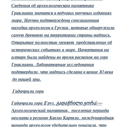
Сведения об археологическом памятнике
Граклиани значатся в ведущих научных изданиях
мира. Научно подтверждена сенсационная
находка археологов в Грузии, которые обнаружили
самую древнюю на территории страны надпись.
Открытие полностью меняет
представление об
исторических событиях в мире. Начертания на
алтаре были найдены во время раскопок на горе
Граклиани. Лабораторные исследования
подтвердили, что надпись сделана в конце
XI
века
до нашей эры.
Гадачрили гора
Гадачрили гора
(Груз.
გადაჭრილი გორა
)
—
Археологический памятник,
поселение периода
неолита в регионе Квемо Картли. международная
команда археологов убедительно показала, что