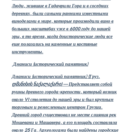
Люди, жившие в Гадачрили Гора и в соседних
деревнях, были самыми ранними известными
виноделами в мире, которые производили вино в
больших масштабах уже в 6000 году до нашей
эры, в то время, когда доисторические люди все
еще полагались на каменные и костяные
инструменты.
Дманиси (исторический памятник)
Дманиси (исторический памятник) (Груз.
დმანისის ნაქალაქარი
)
—
Представляет собой
руины древнего города-крепости, который возник
около
VI
столетия до нашей эры и был крупным
торговым и ремесленным центром Грузии.
Древний город существовал не месте слияния рек
Мошевани и Машавера, а его площадь составляла
около 25 Га. Археологами были найдены городские