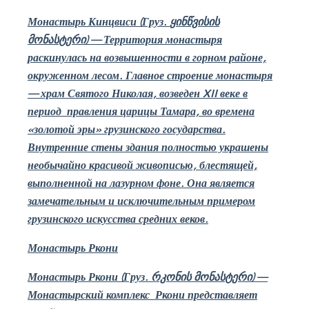
Монастырь Кинцвиси (Груз.
ყინწვისის
მონასტერი
)
—
Территория монастыря
раскинулась на возвышенности в горном районе,
окруженном лесом. Главное строение монастыря
— храм Святого Николая, возведен
XII
веке в
период
правления царицы Тамара, во времена
«золотой эры» грузинского государства.
Внутренние стены здания полностью украшены
необычайно красивой живописью, блестящей,
выполненной на лазурном фоне. Она является
замечательным и исключительным примером
грузинского искусства средних веков.
Монастырь Ркони
Монастырь Ркони (Груз.
რკონის მონასტერი
)
—
Монастырский комплекс
Ркони представляет