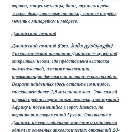
ворота, мощеные улицы, бани, туннель к реке,
жилые дома, торговые палатки,
винные погреба,
мечеть с минаретом и медресе.
Дманисский гоминид
Дманисский гоминид
(Груз.
ჰომო გეორგიკუსი
)
—
Археологический памятник Дманиси — музей под
открытым небом, где представлена выставка
окаменелостей, а также экспозиция,
превышающая две тысячи исторических находок.
Возраст найденных здесь останков гоминидов,
составляет более 1,8 миллионов лет.
Это самый
первый предок современного человека, покинувший
Африку и поселившийся в горах Кавказа, на
территории современной Грузии. Открытие в
Дманиси имеет глобальное значение и считается
одним из основных археологических открытий 20-