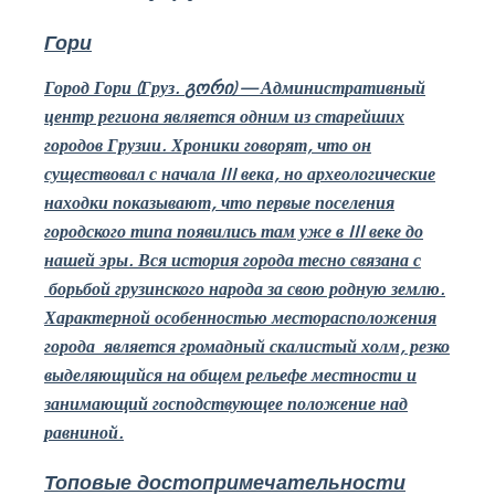
Гори
Город Гори (Груз.
გორი
) — Административный
центр региона является одним из старейших
городов Грузии. Хроники говорят, что он
существовал с начала
III
века, но археологические
находки показывают, что первые поселения
городского типа появились там уже в
III
веке до
нашей эры. Вся история го­рода
тесно связана с
борьбой грузинского народа за свою родную землю.
Характерной особенностью месторасположения
го­рода
является громадный скалистый холм, резко
выделяющийся на общем рельефе местности и
зани­мающий господствующее положение над
равниной.
Топовые достопримечательности