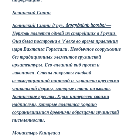
Болниский
Сиони
Болниский
Сиони (Груз.
ბოლნისის სიონი
)
—
Церковь является одной из старейших в Грузии.
Она была построена в
V
веке во время правления
царя Вахтанга Горгасали. Необычное сооружение
без традиционных элементов грузинской
архитектуры. Его внешний вид прост и
лаконичен. Стены покрыты гладкой
агломерационной плиткой и
украшена крестами
уникальной формы, которые стали называть
Болнисские кресты. Храм интересен своими
надписями, которые являются хорошо
сохранившимися древними образцами грузинской
письменности.
Монастырь Кинцвиси