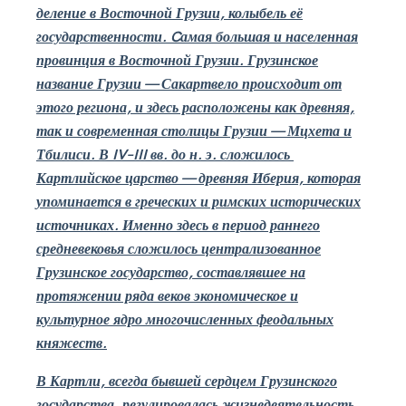
деление в Восточной Грузии, колыбель её
государственности.
C
амая большая и населенная
провинция в Восточной Грузии. Грузинское
название Грузии — Сакартвело происходит от
этого региона, и здесь расположены как древняя,
так и современная столицы Грузии — Мцхета и
Тбилиси. В
IV
–
III
вв. до н. э. сложилось
Картлийское царство — древняя Иберия, которая
упоминается в греческих и римских исторических
источниках. Именно здесь в период раннего
средневековья сложилось централизованное
Грузинское государство, составлявшее на
протяжении ряда веков экономическое и
культурное ядро многочисленных феодальных
княжеств.
В Картли, всегда бывшей сердцем Грузинского
государства, регулировалась жизнедеятельность