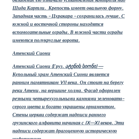
Шида Картли.
Крепость имеет овальную форму.
Западная часть – Цхракара – сох­ра­нилась лучше. С
южной и восточной стороны находятся
вспомогательные ограды. В юж­ной части ограды
имеются полукруглые ворота.
Атенский Сиони
Атенский Сиони (Груз.
ატენის სიონი
)
—
Купольный храм Атенский Сиони является
ранним памятником
VII
века. Он стоит на берегу
реки Атени, на вершине холма. Фасад оформлен
резными четырехугольными камнями зеленовато-
серого цвета и богато украшены орнаментом.
Стены церкви содержат надписи раннего
грузинского алфавита начиная с
IX
—
XI
веков. Эти
надписи содержат драгоценную историческую
информацию.