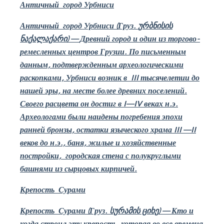
Античный
город
Урбниси
Античный
город
Урбниси (Груз.
ურბნისის
ნაქალაქარი
)
—
Древний город и один из торгово-
ремесленных центров Грузии. По письменным
данным, подтвержденным археологическими
раскопками, Урбниси возник в
III
тысячелетии до
нашей эры, на месте более древних поселений.
Своего расцвета он достиг в
I
—
IV
веках н.э.
Археологами были наидены погребения эпохи
ранней бронзы, остатки языческого храма
III
—
II
веков до н.э., баня, жилые и хозяйственные
постройки,
городская стена с полукруглыми
башнями из сырцовых кирпичей.
Крепость
Сурами
Крепость
Сурами (Груз.
სურამის ციხე
)
—
Кто и
когда строил эту крепость,
которая во все времена