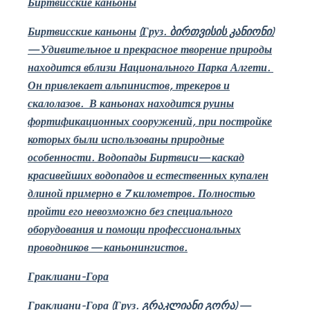
Биртвисские каньоны
Биртвисские каньоны
(Груз.
ბირთვისის კანიონი
)
—
Удивительное и прекрасное творение природы
находится вблизи Национального Парка Алгети.
Он привлекает альпинистов, трекеров и
скалолазов.
В каньонах находится руины
фортификационных сооружений, при постройке
которых были использованы природные
особенности. Водопады Биртвиси— каскад
красивейших водопадов и естественных купален
длиной примерно в 7 километров. Полностью
пройти его невозможно без специального
оборудования и помощи профессиональных
проводников — каньонингистов.
Граклиани-Гора
Граклиани-Гора
(Груз.
გრაკლიანი გორა
)
—