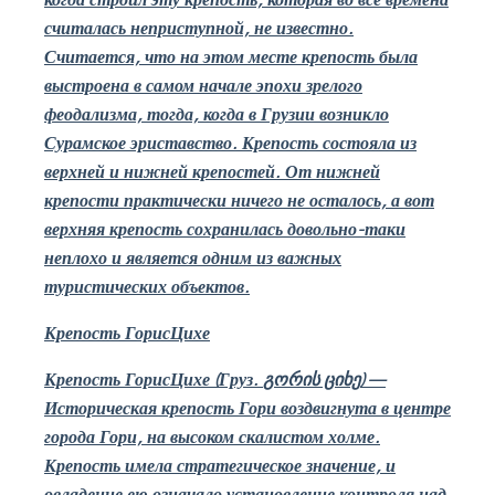
считалась неприступной, не известно.
Считается, что на этом месте крепость была
выстроена в самом начале эпохи зрелого
феодализма, тогда, когда в Грузии возникло
Сурамское эриставство.
Крепость состояла из
верхней и нижней крепостей. От нижней
крепости практически ничего не осталось, а вот
верхняя крепость сохранилась довольно-таки
неплохо и является одним из важных
туристических объектов.
Крепость ГорисЦихе
Крепость ГорисЦихе (Груз.
გორის ციხე
)
—
Историческая крепость Гори воздвиг­нута в центре
города Гори, на высоком скалистом холме.
Крепость имела стратегическое значение, и
овладение ею означало установление контроля над