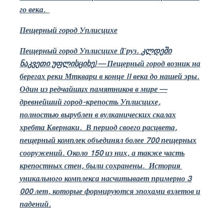
го века.
Пещерный город Уплисцихе
Пещерный город Уплисцихе (Груз.
კლდეში
ნაკვეთი უფლისციხე
)
—
Пещерный город возник на
берегах реки Мтквари в конце
II
века до нашей эры.
Один из редчайших памятников в мире —
древнейший город-крепость Уплисцихе,
полностью вырублен в вулканических скалах
хребта Квернаки.
В период своего расцвета,
пещерный комплек объединял более 700 пещерных
сооружений. Около 150 из них, а также часть
крепостных стен, были сохранены.
История
уникального комплекса насчитывает примерно 3
000 лет, которые формируются эпохами взлетов и
падений.