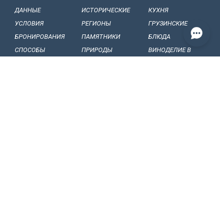
ДАННЫЕ
ИСТОРИЧЕСКИЕ
КУХНЯ
УСЛОВИЯ
РЕГИОНЫ
ГРУЗИНСКИЕ
БРОНИРОВАНИЯ
ПАМЯТНИКИ
БЛЮДА
СПОСОБЫ
ПРИРОДЫ
ВИНОДЕЛИЕ B
ОПЛАТЫ
БАЛЬНЕОЛОГИЧЕСКИЕ
ГРУЗИИ
НАШИ
КУРОРТЫ
ГРУЗИНСКИЕ
ОБЯЗАТЕЛЬСТВА
МУЗЕЙ И ГАЛЕРЕИ
ВИНА
КОНФИДЕНЦИАЛЬНОСТЬ
ГРУЗИНСКИЕ
ФРУКТЫ
BИЗОВЫЕ
ГРУЗИНСКИЙ
СТАТЬИ, СОБЫТИЯ
ПРАВИЛА
ФОЛЬКЛОР
И НОВОСТИ
ТАМОЖЕННЫЕ
ФОЛЬКЛОРНЫЕ
ИНТЕРЕСНЫЕ
ПРАВИЛА
ФЕСТИВАЛИ
ФАКТЫ
КАК ПОЕХАТЬ В
НАЦИОНАЛЬНЫЕ
СУВЕНИРЫ И
ГРУЗИЮ
ТАНЦЫ
ПОДАРКИ