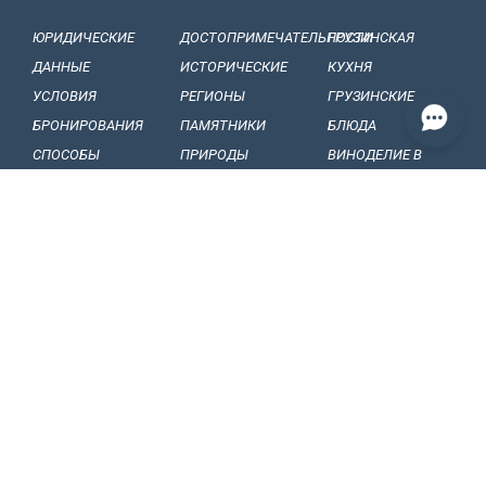
ЮРИДИЧЕСКИЕ
ДОСТОПРИМЕЧАТЕЛЬНОСТИ
ГРУЗИНСКАЯ
ДАННЫЕ
ИСТОРИЧЕСКИЕ
КУХНЯ
УСЛОВИЯ
РЕГИОНЫ
ГРУЗИНСКИЕ
БРОНИРОВАНИЯ
ПАМЯТНИКИ
БЛЮДА
СПОСОБЫ
ПРИРОДЫ
ВИНОДЕЛИЕ B
ОПЛАТЫ
БАЛЬНЕОЛОГИЧЕСКИЕ
ГРУЗИИ
НАШИ
КУРОРТЫ
ГРУЗИНСКИЕ
ОБЯЗАТЕЛЬСТВА
МУЗЕЙ И ГАЛЕРЕИ
ВИНА
КОНФИДЕНЦИАЛЬНОСТЬ
ГРУЗИНСКИЕ
ФРУКТЫ
BИЗОВЫЕ
ГРУЗИНСКИЙ
СТАТЬИ, СОБЫТИЯ
ПРАВИЛА
ФОЛЬКЛОР
И НОВОСТИ
ТАМОЖЕННЫЕ
ФОЛЬКЛОРНЫЕ
ИНТЕРЕСНЫЕ
ПРАВИЛА
ФЕСТИВАЛИ
ФАКТЫ