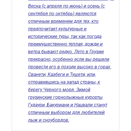
Весна (с апреля по июнь) и осень (с
сентября по октябрь) являются
отличным временем для тех, кто
предпочитает культурные и
исторические туры, так как погода
преимущественно теплая, дожди и
ветра бывают редко. Лето в Грузии
прекрасно, особенно если вы решили
провести его в походе высоко в горах
Сванети, Казбеги и Тушети, или,
отправившись на запад страны, к
берегу Черного моря. Зимой
грузинские горнолыжные курорты
Гудаури, Бакуриани и Нацвали станут
отличным выбором для любителей
лыж и сноубордов.