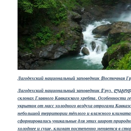
Лагодехский национальный заповедник
(Восточная Гр
Лагодехский национальный заповедник
(Груз. ლაგოდ
склонах Главного Кавказского хребта. Особенности 
укрытом от масс холодного воздуха отрогами Кавказ
небольшой территории тёплого и влажного климата 
сформировались уникальные для этих широт природн
холоднее и суше, климат постепенно меняется в сто