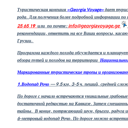
Туристическая компаия
«Georgia Voyage»
дает тури
рода. Для получения более подробной информации п
25 65 1
9
или
по почте:
info@georgiavoyage.ge
рекомендации, ответить на все Ваши вопросы, каса
Грузии.
Программа каждого похода обсуждается и планирует
обзора путей и походов на территории
Национально
Маркированные туристические тропы и организован
1.Водопад Рочо
— 9,5 км, 3-5 ч. пеший, средней сло
По дороге с начало встречаются уникальные грабовые 
достаточной редкостью на Кавказе. Затем смешанные
тайны. В конце, потрясающий шум, брызги, радуга и
6-метровый водопад Рочо. По дороге можно встретить