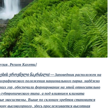
узия, Регион Кахети)
ეხის ეროვნული ნაკრძალი) — Заповедник расположен на
географического положения национального парка, надёжно
ских гор, обеспечили формирование на этой относительно
субтропического типа, а под влиянием климата
ые экосистемы. Выше по склонам хребтов становится
рону высокогорного, здесь прослеживается высотная