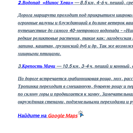
2.Водопад «Нинос Хеви»
— 8.5 км, 4-6 ч. пеший, с
Дорога маршрута проходит под прикрытием широколи
огромные валуны и блуждающий в долине ветерок ваш
путешествие до самого 40-метрового водопада – «Ни
редкие реликтовые растения, такие как: лагодехская 
лапина, каштан, грузинский дуб и др. Так же возмож
хищными птицами.
3.
Крепость Мачи
— 10.5
км
, 3-4
ч
,
пеший и конный,
По дороге встречается грабинниковая роща, мох, рас
Тропинка переходит в смешанную, буковую рощу и пе
по склону горы и продвигается к замку. Замечательна
окружённая стенами, подземельными переходами и р
Найдите
на
Google Maps