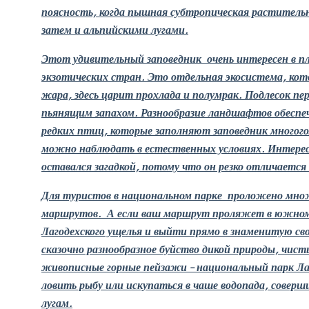
поясность, когда пышная субтропическая раститель
затем и альпийскими лугами.
Этот удивительный
заповедник
очень интересен в п
экзотических стран. Это отдельная экосистема, кот
жара, здесь царит прохлада и полумрак. Подлесок пе
пьянящим запахом. Разнообразие ландшафтов обеспеч
редких птиц, которые заполняют заповедник многого
можно наблюдать в естественных условиях. Интересн
оставался загадкой, потому что он резко отличаетс
Для туристов в национальном парке проложено мно
маршрутов. А если ваш маршрут проляжет в южном
Лагодехского ущелья и выйти прямо в знаменитую св
сказочно разнообразное буйство дикой природы, чист
живописные горные пейзажи – национальный парк Ла
ловить рыбу или искупаться в чаше водопада, совер
лугам.