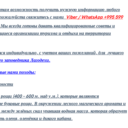
стам возможность получить нужную информацию любого
о пожалуйста свяжитесь с нами
Viber / WhatsApp +995 599
Мы всегда готовы давать квалифицированные советы и
ющиеся организации туризма и отдыха на территории
ся индивидуально, с учетом ваших пожеланий, для лучшего
го
заповедника
Лагодехи.
ные нами походы:
жности
рощи (400 – 600 м. над у.м.), которые являются
 буковые рощи. В окружении лесного магического аромата и
 между зелёных скал упавшая водная масса, которая образует
 оленя, оленёнка и дикого кабана.