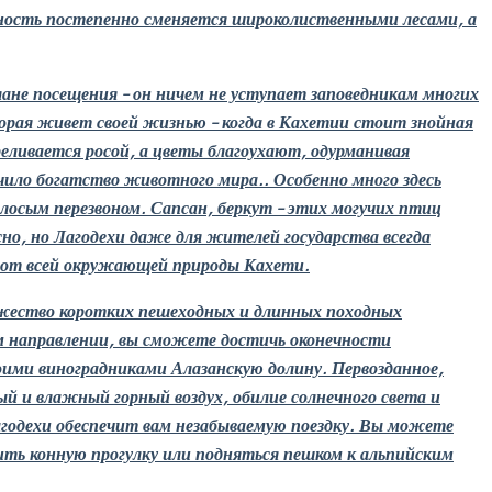
ность постепенно сменяется широколиственными лесами, а
лане посещения – он ничем не уступает заповедникам многих
орая живет своей жизнью – когда в Кахетии стоит знойная
реливается росой, а цветы благоухают, одурманивая
ило богатство животного мира.. Особенно много здесь
лосым перезвоном. Сапсан, беркут – этих могучих птиц
о, но Лагодехи даже для жителей государства всегда
я от всей окружающей природы Кахети.
жество коротких пешеходных и длинных походных
 направлении, вы сможете достичь оконечности
оими виноградниками Алазанскую долину. Первозданное,
ый и влажный горный воздух, обилие солнечного света и
годехи обеспечит вам незабываемую поездку. Вы можете
шить конную прогулку или подняться пешком к альпийским