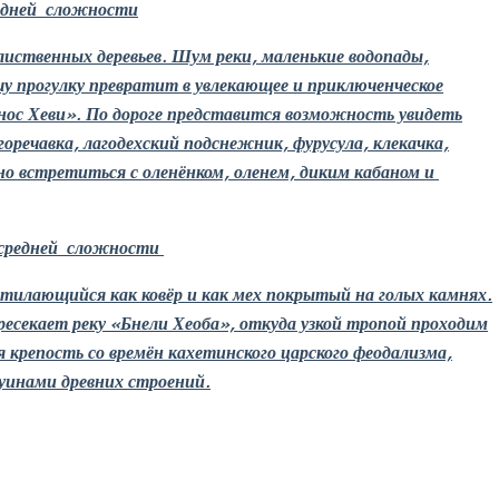
редней сложности
ственных деревьев. Шум реки, маленькие водопады,
у прогулку превратит в увлекающее и приключенческое
нос Хеви». По дороге представится возможность увидеть
горечавка, лагодехский подснежник, фурусула, клекачка,
но встретиться с оленёнком, оленем, диким кабаном и
 средней сложности
стилающийся как ковёр и как мех покрытый на голых камнях.
ресекает реку «Бнели Хеоба», откуда узкой тропой проходим
я крепость со времён кахетинского царского феодализма,
уинами древних строений.