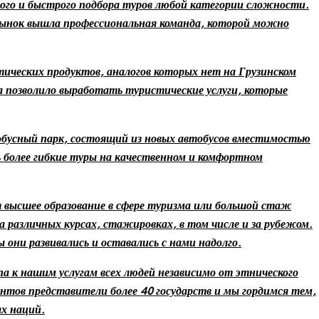
ого и быстрого подбора туров любой категории сложности.
 рынок вышла профессиональная команда, которой можно
ических продуктов, аналогов которых нет на Грузинском
 позволило выработать туристические услуги, которые
бусный парк, состоящий из новых автобусов вместимостью
ть более гибкие туры на качественном и комфортном
высшее образование в сфере туризма или большой стаж
различных курсах, стажировках, в том числе и за рубежом.
они развивались и оставались с нами надолго.
а к нашим услугам всех людей независимо от этнического
нтов представители более 40 государств и мы гордимся тем,
ых наций.