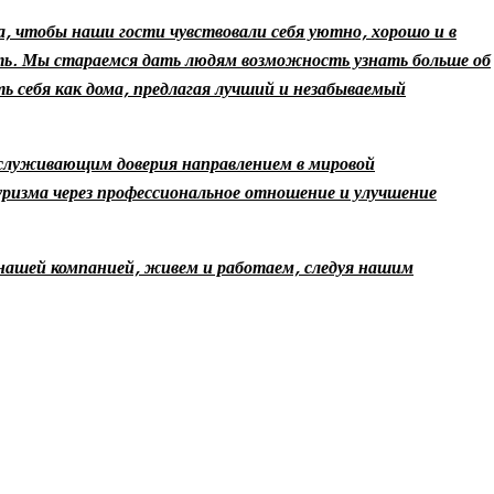
 чтобы наши гости чувствовали себя уютно, хорошо и в
ть. Мы стараемся дать людям возможность узнать больше об
ь себя как дома, предлагая лучший и незабываемый
аслуживающим доверия направлением в мировой
уризма через профессиональное отношение и улучшение
 нашей компанией, живем и работаем, следуя нашим