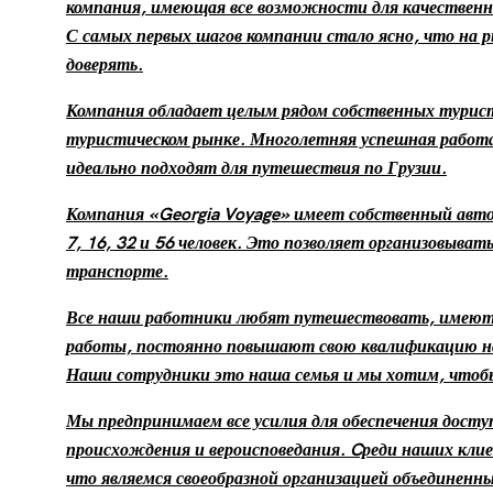
компания, имеющая все возможности для качественн
С самых первых шагов компании стало ясно, что на
доверять.
Компания обладает целым рядом собственных турист
туристическом рынке. Многолетняя успешная работа
идеально подходят для путешествия по Грузии.
Компания «Georgia Voyage» имеет собственный авто
7, 16, 32 и 56 человек. Это позволяет организовыва
транспорте.
Все наши работники любят путешествовать, имеют 
работы, постоянно повышают свою квалификацию на 
Наши сотрудники это наша семья и мы хотим, чтобы 
Мы предпринимаем все усилия для обеспечения доступ
происхождения и вероисповедания. Cреди наших клие
что являемся своеобразной организацией объединенн