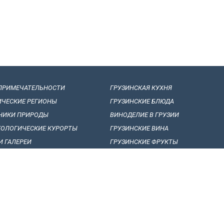
ПРИМЕЧАТЕЛЬНОСТИ
ГРУЗИНСКАЯ КУХНЯ
ИЧЕСКИЕ РЕГИОНЫ
ГРУЗИНСКИЕ БЛЮДА
НИКИ ПРИРОДЫ
ВИНОДЕЛИЕ B ГРУЗИИ
ЕОЛОГИЧЕСКИЕ КУРОРТЫ
ГРУЗИНСКИЕ ВИНА
И ГАЛЕРЕИ
ГРУЗИНСКИЕ ФРУКТЫ
НСКИЙ ФОЛЬКЛОР
СТАТЬИ, СОБЫТИЯ И НОВОСТИ
ЛОРНЫЕ ФЕСТИВАЛИ
ИНТЕРЕСНЫЕ ФАКТЫ
НАЛЬНЫЕ ТАНЦЫ
СУВЕНИРЫ И ПОДАРКИ
НЫЕ ПЕСНИ
ВОПРОСЫ И ОТВЕТЫ