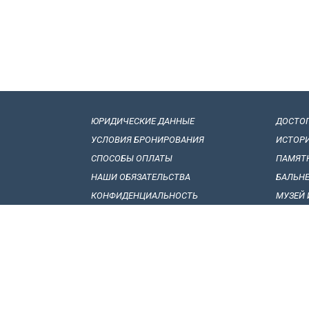
ЮРИДИЧЕСКИЕ ДАННЫЕ
ДОСТО
УСЛОВИЯ БРОНИРОВАНИЯ
ИСТОР
СПОСОБЫ ОПЛАТЫ
ПАМЯТ
НАШИ ОБЯЗАТЕЛЬСТВА
БАЛЬН
КОНФИДЕНЦИАЛЬНОСТЬ
МУЗЕЙ 
BИЗОВЫЕ ПРАВИЛА
ГРУЗИ
ТАМОЖЕННЫЕ ПРАВИЛА
ФОЛЬК
КАК ПОЕХАТЬ В ГРУЗИЮ
НАЦИО
ВНУТРЕННИЙ ТРАНСПОРТ
НАРОД