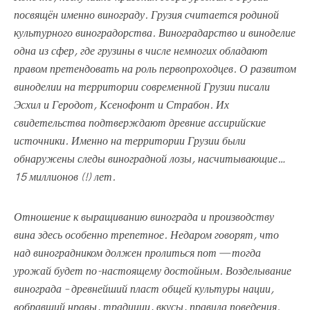
посвящён именно винограду. Грузия считается родиной
культурного виноградорства. Виноградарство и
виноделие
одна из
сфер, где грузины в
числе немногих обладают
правом претендовать на
роль первопроходцев. О развитом
виноделии на
территории современной Грузии писали
Эсхил и
Геродот, Ксенофонт и
Страбон. Их
свидетельства подтверждают древние ассирийские
источники. Именно на
территории Грузии были
обнаружены следы виноградной лозы, насчитывающие…
15 миллионов (!) лет.
Отношение к выращиванию винограда и производству
вина здесь особенно трепетное. Недаром говорят, что
над виноградником должен пролиться пот — тогда
урожай будет по-настоящему достойным. Возделывание
винограда – древнейший пласт общей культуры нации,
вобравший нравы, традиции, вкусы, правила поведения.