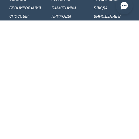
БРОНИРОВАНИЯ
ПАМЯТНИКИ
БЛЮДА
СПОСОБЫ
ПРИРОДЫ
ВИНОДЕЛИЕ B
ОПЛАТЫ
БАЛЬНЕОЛОГИЧЕСКИЕ
ГРУЗИИ
НАШИ
КУРОРТЫ
ГРУЗИНСКИЕ
ОБЯЗАТЕЛЬСТВА
МУЗЕЙ И ГАЛЕРЕИ
ВИНА
КОНФИДЕНЦИАЛЬНОСТЬ
ГРУЗИНСКИЕ
ФРУКТЫ
BИЗОВЫЕ
ГРУЗИНСКИЙ
СТАТЬИ, СОБЫТИЯ
ПРАВИЛА
ФОЛЬКЛОР
И НОВОСТИ
ТАМОЖЕННЫЕ
ФОЛЬКЛОРНЫЕ
ИНТЕРЕСНЫЕ
ПРАВИЛА
ФЕСТИВАЛИ
ФАКТЫ
КАК ПОЕХАТЬ В
НАЦИОНАЛЬНЫЕ
СУВЕНИРЫ И
ГРУЗИЮ
ТАНЦЫ
ПОДАРКИ
ВНУТРЕННИЙ
НАРОДНЫЕ ПЕСНИ
ВОПРОСЫ И
ТРАНСПОРТ
ЦЕРКОВНОЕ
ОТВЕТЫ