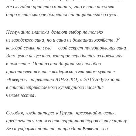
Не
случайно принято считать, что в
вине находят
отражение многие особенности национального духа.
Неслучайно знатоки
делают выбор не
только
из
заводского вина, но
и вина из
домашних хозяйств. У
каждой семьи на
селе
— свой секрет приготовления вина.
Это целое искусство, которое передается из
поколения
в
поколение. Один из
традиционных способов
приготовления вина – выдержка в
глиняном кувшине
«Квеври»,
по
решению ЮНЕСКО, с
2013 году входит
в
список неприкасаемого культурного наследия
человечества.
Сегодня, когда интерес к Грузии
чрезвычайно велик,
предлагается множество вариантов туров в эту страну.
Без турфирмы попасть на праздник
Ртвели
«со