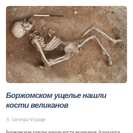
Боржомском ущелье нашли
кости великанов
Georgia Voyage
Боржомском ущелье нашли кости великанов Археологи