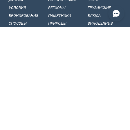
УСЛОВИЯ
РЕГИОНЫ
ГРУЗИНСКИЕ
БРОНИРОВАНИЯ
ПАМЯТНИКИ
БЛЮДА
СПОСОБЫ
ПРИРОДЫ
ВИНОДЕЛИЕ B
ОПЛАТЫ
БАЛЬНЕОЛОГИЧЕСКИЕ
ГРУЗИИ
НАШИ
КУРОРТЫ
ГРУЗИНСКИЕ
ОБЯЗАТЕЛЬСТВА
МУЗЕЙ И ГАЛЕРЕИ
ВИНА
КОНФИДЕНЦИАЛЬНОСТЬ
ГРУЗИНСКИЕ
ФРУКТЫ
BИЗОВЫЕ
ГРУЗИНСКИЙ
СТАТЬИ, СОБЫТИЯ
ПРАВИЛА
ФОЛЬКЛОР
И НОВОСТИ
ТАМОЖЕННЫЕ
ФОЛЬКЛОРНЫЕ
ИНТЕРЕСНЫЕ
ПРАВИЛА
ФЕСТИВАЛИ
ФАКТЫ
КАК ПОЕХАТЬ В
НАЦИОНАЛЬНЫЕ
СУВЕНИРЫ И
ГРУЗИЮ
ТАНЦЫ
ПОДАРКИ
ВНУТРЕННИЙ
НАРОДНЫЕ ПЕСНИ
ВОПРОСЫ И