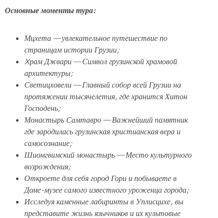
Основные моменты тура:
Мцхета — увлекательное путешествие по
страницам истории Грузии;
Xрам Джвари — Символ грузинской храмовой
архитектуры;
Светицховели — Главный собор всей Грузии на
протяжении тысячелетия, где хранится Хитон
Господень;
Монастырь Самтавро — Важнейший памятник
где зародилась грузинская христианская вера и
самосознание;
Шиомгвимский монастырь — Место культурного
возрождения;
Откроете для себя город Гори и побываете в
Доме-музее самого известного уроженца города;
Исследуя каменные лабиринты в Уплисцихе, вы
представите жизнь язычников и их культовые