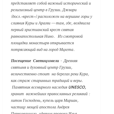
представляет собой важный исторический и
религиозный центр в Грузии
.
Джвари
(досл.«крест») расположен на вершине горы у
слияния Куры и Арагви — там, где, воздвигла
первый христианский крест святая
равноапостольная Нино. Из смотровой
площадки монастыря открывается
потрясающий вид на город Мцхета.
Посещение
Светицховели
-
Древняя
святыня и духовный центр Грузии,
величественно стоит на берегах реки Кура,
как страж старинных традиций и веры.
Памятник всемирного наследия
UNESCO
,
хранит
важнейших православных реликвий :
хитон Господень, купель царя Мириан,
частицу мощей апостола Андрея
Первозванного, одеяние пророка Илья.