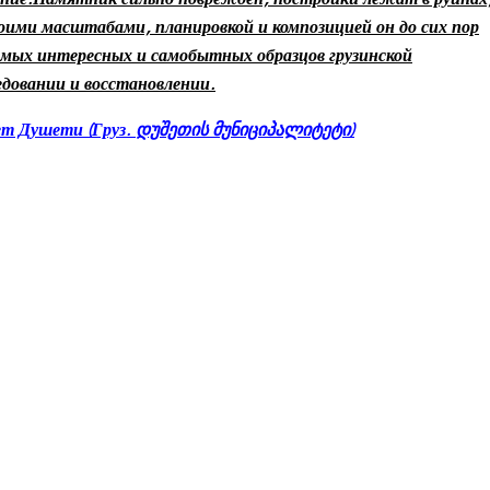
воими масштабами, планировкой и композицией он до сих пор
амых интересных и самобытных образцов грузинской
довании и восстановлении.
т Душети (Груз.
დუშეთის
მუნიციპალიტეტი
)