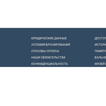
ЮРИДИЧЕСКИЕ ДАННЫЕ
ДОСТО
УСЛОВИЯ БРОНИРОВАНИЯ
ИСТОР
СПОСОБЫ ОПЛАТЫ
ПАМЯТ
НАШИ ОБЯЗАТЕЛЬСТВА
БАЛЬН
КОНФИДЕНЦИАЛЬНОСТЬ
МУЗЕЙ 
BИЗОВЫЕ ПРАВИЛА
ГРУЗИ
ТАМОЖЕННЫЕ ПРАВИЛА
ФОЛЬК
КАК ПОЕХАТЬ В ГРУЗИЮ
НАЦИО
ВНУТРЕННИЙ ТРАНСПОРТ
НАРОД
СОВЕТЫ ПО ПОЕЗДКЕ
ЦЕРКОВ