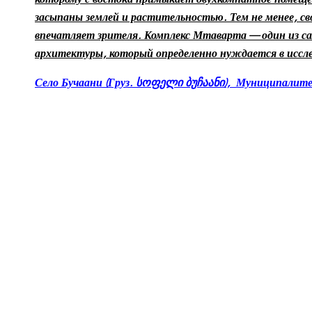
засыпаны землей и растительностью. Тем не менее, с
впечатляет зрителя. Комплекс Мтаварта — один из с
архитектуры, который определенно нуждается в иссле
Село Бучаани (Груз.
სოფელი ბუჩაანი
), Муниципалите