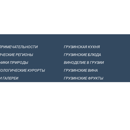
ПРИМЕЧАТЕЛЬНОСТИ
ГРУЗИНСКАЯ КУХНЯ
ИЧЕСКИЕ РЕГИОНЫ
ГРУЗИНСКИЕ БЛЮДА
НИКИ ПРИРОДЫ
ВИНОДЕЛИЕ B ГРУЗИИ
ЕОЛОГИЧЕСКИЕ КУРОРТЫ
ГРУЗИНСКИЕ ВИНА
И ГАЛЕРЕИ
ГРУЗИНСКИЕ ФРУКТЫ
НСКИЙ ФОЛЬКЛОР
СТАТЬИ, СОБЫТИЯ И НОВОСТИ
ЛОРНЫЕ ФЕСТИВАЛИ
ИНТЕРЕСНЫЕ ФАКТЫ
НАЛЬНЫЕ ТАНЦЫ
СУВЕНИРЫ И ПОДАРКИ
НЫЕ ПЕСНИ
ВОПРОСЫ И ОТВЕТЫ
НОЕ ПЕНИЕ
ОТЗЫВЫ ТУРИСТОВ