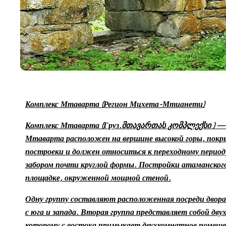
Комплекс Мтаварта (Регион Мцхета-Мтианети)
Комплекс Мтаварта
(Груз.
მთავართა
ს კომპლექსი
)
Мтав
арта расположен на вершине высокой горы, покры
построеки и должен относиться к переходному период
забором почти круглой формы. Постройки атаманского
площадке, окруженной мощной стеной.
Одну группу составляют расположенная посреди двора 
с юга и запада. Вторая группа представляет собой дв
которому с востока примыкает двухкомнатное помеще