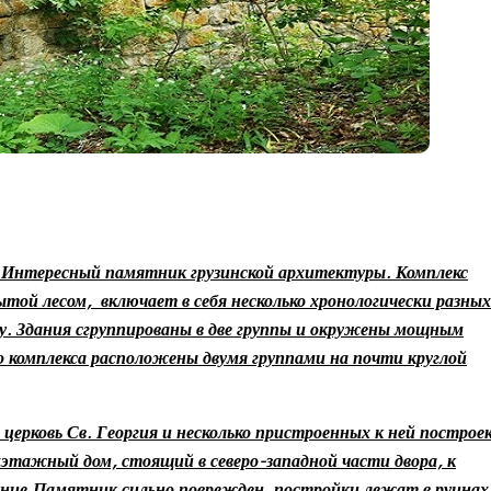
—
Интересный памятник грузинской архитектуры.
Комплекс
той лесом, включает в себя несколько хронологически разных
у. Здания сгруппированы в две группы и окружены мощным
 комплекса расположены двумя группами на почти круглой
церковь Св. Георгия и несколько пристроенных к ней построе
ухэтажный дом, стоящий в северо-западной части двора, к
ние.Памятник сильно поврежден, постройки лежат в руинах