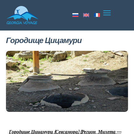
Городище Цицамури
Городище
Цицамури (Севсамора) (Регион Мцхета —