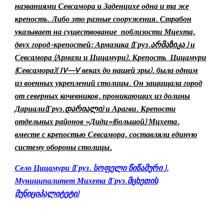
названиями Севсамора и Заденцихе одна и та же
крепость. Либо это разные сооружения. Страбон
указывает на существование поблизости Мцехта,
двух город-крепостей: Армазика
(Груз.
არმაზიკა )
и
Севсамора (Армази и Цицамури). Крепость Цицамури
(Севсамора)( IV—V веках до нашей эры), была одним
из военных укреплений столицы. Он защищала город
от северных кочевников, проникающих из долины
Дариали
(Груз.
დარიალი)
и Арагви.
Крепости
отдельных районов
«Диди»(большой) Мцхета
,
вместе с крепостью Севсамора, составляли единую
систему обороны столицы.
Село
Цицамур
и (Груз
. სოფელი წიწამური ),
Муниципалитет
Мцхета
(Груз.
მცხეთის
მუნიციპალიტეტი)