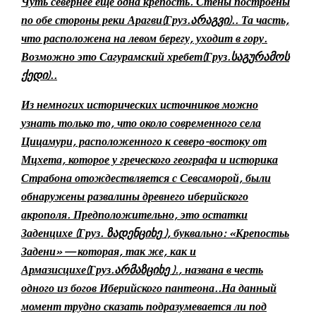
Чуть севернее еще одна крепость. Стены построены
по обе стороны реки Арагви
(Груз.
არაგვი).
. Та часть,
что расположена на левом берегу, уходит в гору.
Возможно это Сагурамский хребет
(Груз.
საგურამოს
ქედი).
.
Из немногих исторических источников можно
узнать только то, что около
современного
села
Цицамури, расположенного к северо-востоку от
Мцхета, которое у греческого географа и историка
Страбона отождествляется с Севсаморой, были
обнаружены развалины древнего иберийского
акрополя. Предположительно, это остатки
Заденцихе (Груз.
ზადენციხე
),
буквально: «
К
репость
ь
Задени» — которая, так же, как и
Армазисцихе
(Груз.
არმაზციხე ).
, назва
на в честь
одного из богов Иберийского пантеона..На данный
момент трудно сказать подразумевается ли под