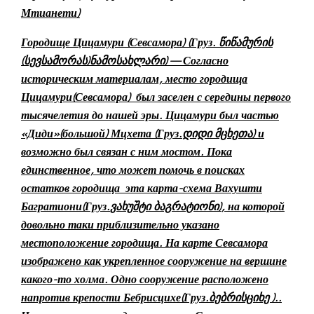
Мтианети)
Городище Цицамури (Севсамора) (Груз.
წიწამურის
(
სევსამორას
)
ნამოსახლარი
) — Согласно
историческим материалам, место городища
Цицамури
(Севсамора)
был заселен с середины первого
тысячелетия до нашей эры. Цицамури был частью
«Диди»(большой) Мцхета
(Груз.
დიდი მცხეთა)
и
во
зможно был связан с ним мостом. Пока
единственное, что может помочь в поисках
остатков городища эта карта-схема Вахушти
Багратиони
(Груз.
ვახუშტი ბაგრატიონი)
, на которой
довольно таки приблизительно указано
местоположение городища. На карте Севсамора
изображено как укрепленное сооружение на вершине
какого-то холма. Одно сооружение расположено
напротив крепости Бебрисцихе
(Груз.
ბებრისციხე ).
.