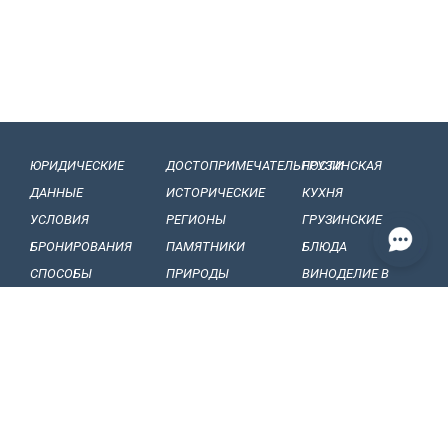
ЮРИДИЧЕСКИЕ
ДОСТОПРИМЕЧАТЕЛЬНОСТИ
ГРУЗИНСКАЯ
ДАННЫЕ
ИСТОРИЧЕСКИЕ
КУХНЯ
УСЛОВИЯ
РЕГИОНЫ
ГРУЗИНСКИЕ
БРОНИРОВАНИЯ
ПАМЯТНИКИ
БЛЮДА
СПОСОБЫ
ПРИРОДЫ
ВИНОДЕЛИЕ B
ОПЛАТЫ
БАЛЬНЕОЛОГИЧЕСКИЕ
ГРУЗИИ
НАШИ
КУРОРТЫ
ГРУЗИНСКИЕ
ОБЯЗАТЕЛЬСТВА
МУЗЕЙ И ГАЛЕРЕИ
ВИНА
КОНФИДЕНЦИАЛЬНОСТЬ
ГРУЗИНСКИЕ
ФРУКТЫ