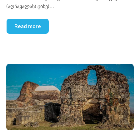
(აღჩაყალას) ციხე)...
Read more