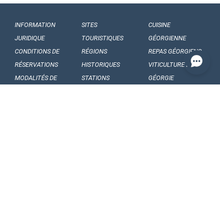
INFORMATION
SITES
CUISINE
JURIDIQUE
TOURISTIQUES
GÉORGIENNE
CONDITIONS DE
RÉGIONS
REPAS GÉORGIENS
RÉSERVATIONS
HISTORIQUES
VITICULTURE EN
MODALITÉS DE
STATIONS
GÉORGIE
PAIEMENTS
BALNÉAIRE
VINS GÉORGIENS
NOS
MUSÉES ET
FRUITS GÉORGIENS
ENGAGEMENTS
GALERIES
CONFIDENTIALITÉ
FORMALITÉS
FOLKLORE
ARTICLES ET
D’ENTRÉE
GÉORGIEN
ACTUALITÉS
RÈGLES
FESTIVALS
FAITS
DOUANIÈRES
FOLQLORIQUES
INTÉRESSANTS
COMMENT PARTIR
DANSES
SOUVENIRS ET