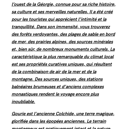
l’ouest de la Géorgie, connue pour sa riche histoire,
sa culture et ses merveilles naturelles. Il a été créé
pour les touristes qui apprécient l’intimité et la
tranquillité. Dans son immensité, vous trouverez
des forêts verdoyantes, des plages de sable en bord
de mer, des prairies alpines, des sources minérales
et, bien sûr, de nombreux monuments culturels. La
caractéristique la plus remarquable du climat local
est ses propriétés curatives uniques, qui résultent
de la combinaison de air de la mer et de la
montagne. Des sources uniques, des stations
balnéaires brumeuses et d’anciens complexes
monastiques rendent le voyage encore plus
inoubliable.
Gourie est l’ancienne Colchide, une terre magique,
glorifiée dans les épopées anciennes. Le terrain
montagneux est pratiquement intact et la nature