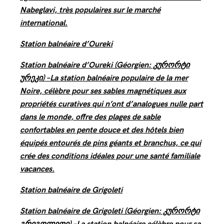
Nabeglavi, très populaires sur le marché
international.
Station balnéaire d’Oureki
Station balnéaire d’Oureki (Géorgien: კურორტი
ურეკი) –La station balnéaire populaire de la mer
Noire, célèbre pour ses sables magnétiques aux
propriétés curatives qui n’ont d’analogues nulle part
dans le monde, offre des plages de sable
confortables en pente douce et des hôtels bien
équipés entourés de pins géants et branchus, ce qui
crée des conditions idéales pour une santé familiale
vacances.
Station balnéaire de Grigoleti
Station balnéaire de Grigoleti (Géorgien: კურორტი
გრიგოლეთი) –La station balnéaire célèbre pour sa