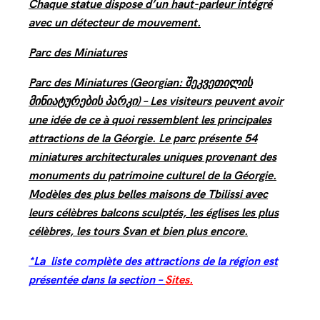
Chaque statue dispose d’un haut-parleur intégré
avec un détecteur de mouvement.
Parc des Miniatures
Parc des Miniatures (Georgian: შეკვეთილის
მინიატურების პარკი) – Les visiteurs peuvent avoir
une idée de ce à quoi ressemblent les principales
attractions de la Géorgie. Le parc présente 54
miniatures architecturales uniques provenant des
monuments du patrimoine culturel de la Géorgie.
Modèles des plus belles maisons de Tbilissi avec
leurs célèbres balcons sculptés, les églises les plus
célèbres, les tours Svan et bien plus encore.
*La liste complète des attractions de la région est
présentée dans la section –
Sites.