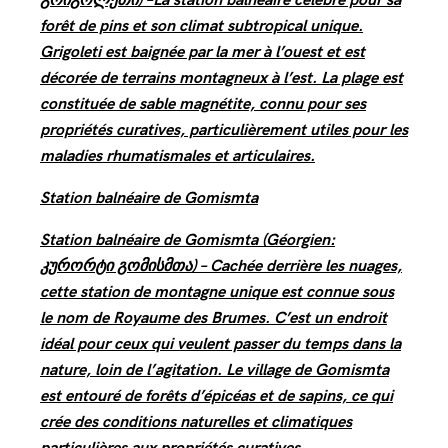
forêt de pins et son climat subtropical unique.
Grigoleti est baignée par la mer à l’ouest et est
décorée de terrains montagneux à l’est. La plage est
constituée de sable magnétite, connu pour ses
propriétés curatives, particulièrement utiles pour les
maladies rhumatismales et articulaires.
Station balnéaire de Gomismta
Station balnéaire de Gomismta (Géorgien:
კურორტი გომისმთა) – Cachée derrière les nuages,
cette station de montagne unique est connue sous
le nom de Royaume des Brumes. C’est un endroit
idéal pour ceux qui veulent passer du temps dans la
nature, loin de l’agitation. Le village de Gomismta
est entouré de forêts d’épicéas et de sapins, ce qui
crée des conditions naturelles et climatiques
particulières aux propriétés curatives.