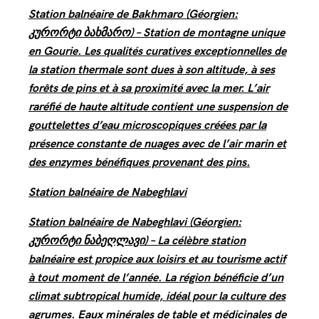
Station balnéaire de Bakhmaro (Géorgien:
კურორტი ბახმარო) – Station de montagne unique
en Gourie. Les qualités curatives exceptionnelles de
la station thermale sont dues à son altitude, à ses
forêts de pins et à sa proximité avec la mer. L’air
raréfié de haute altitude contient une suspension de
gouttelettes d’eau microscopiques créées par la
présence constante de nuages ​​​​avec de l’air marin et
des enzymes bénéfiques provenant des pins.
Station balnéaire de Nabeghlavi
Station balnéaire de Nabeghlavi (Géorgien:
კურორტი ნაბეღლავი) – La célèbre station
balnéaire est propice aux loisirs et au tourisme actif
à tout moment de l’année. La région bénéficie d’un
climat subtropical humide, idéal pour la culture des
agrumes. Eaux minérales de table et médicinales de