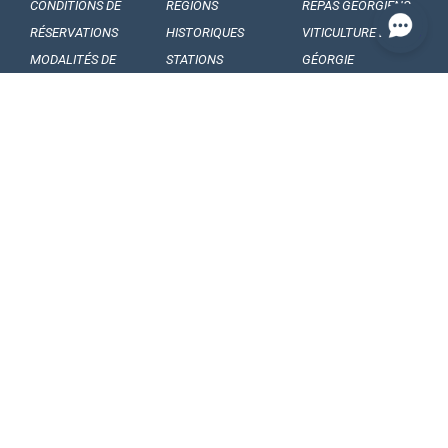
CONDITIONS DE
RÉGIONS
REPAS GÉORGIENS
RÉSERVATIONS
HISTORIQUES
VITICULTURE EN
MODALITÉS DE
STATIONS
GÉORGIE
PAIEMENTS
BALNÉAIRE
VINS GÉORGIENS
NOS
MUSÉES ET
FRUITS GÉORGIENS
ENGAGEMENTS
GALERIES
CONFIDENTIALITÉ
FORMALITÉS
FOLKLORE
ARTICLES ET
D’ENTRÉE
GÉORGIEN
ACTUALITÉS
RÈGLES
FESTIVALS
FAITS
DOUANIÈRES
FOLQLORIQUES
INTÉRESSANTS
COMMENT PARTIR
DANSES
SOUVENIRS ET
EN GÉORGIE
NATIONALES
CADEAUX
TRANSPORT
CHANSONS
QUESTIONS ET
INTÉRIEUR
NATIONALES
RÉPONSES