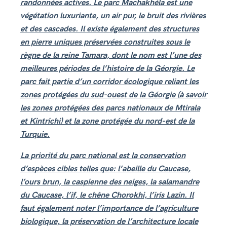
randonnées actives. Le parc Machakhéla est une
végétation luxuriante, un air pur, le bruit des rivières
et des cascades. Il existe également des structures
en pierre uniques préservées construites sous le
règne de la reine Tamara, dont le nom est l’une des
meilleures périodes de l’histoire de la Géorgie. Le
parc fait partie d’un corridor écologique reliant les
zones protégées du sud-ouest de la Géorgie (à savoir
les zones protégées des parcs nationaux de Mtirala
et Kintrichi) et la zone protégée du nord-est de la
Turquie.
La priorité du parc national est la conservation
d’espèces cibles telles que: l’abeille du Caucase,
l’ours brun, la caspienne des neiges, la salamandre
du Caucase, l’if, le chêne Chorokhi, l’iris Lazin. Il
faut également noter l’importance de l’agriculture
biologique, la préservation de l’architecture locale