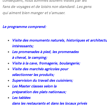
conséquent, nous sommes souvent visités par les
fans de voyages et de loisirs non standard. Les gens
qui aiment bien manger et s’amuser.
Le programme comprend:
Visite
des
monuments
naturels
,
historiques
et
architect
intéressants;
Les
promenades à pied,
les
promenades
à
cheval
,
le
camping;
Visite
à la cave,
fromagerie
,
boulangerie
;
Visite
des
marchés
agricoles
pour
sélectionner
les
produits
;
Supervision
du
travail
des
cuisiniers
;
Les
Master classes
selon
la
préparation
des
plats
nationaux
;
Les
tablées
dans
les
restaurants
et
dans
les
locaux
privés