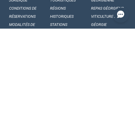
JURIDIQUE
TOURISTIQUES
GÉORGIENNE
CONDITIONS DE
RÉGIONS
REPAS GÉORGIENS
RÉSERVATIONS
HISTORIQUES
VITICULTURE EN
MODALITÉS DE
STATIONS
GÉORGIE
PAIEMENTS
BALNÉAIRE
VINS GÉORGIENS
NOS
MUSÉES ET
FRUITS GÉORGIENS
ENGAGEMENTS
GALERIES
CONFIDENTIALITÉ
FORMALITÉS
FOLKLORE
ARTICLES ET
D’ENTRÉE
GÉORGIEN
ACTUALITÉS
RÈGLES
FESTIVALS
FAITS
DOUANIÈRES
FOLQLORIQUES
INTÉRESSANTS
COMMENT PARTIR
DANSES
SOUVENIRS ET
EN GÉORGIE
NATIONALES
CADEAUX
TRANSPORT
CHANSONS
QUESTIONS ET
INTÉRIEUR
NATIONALES
RÉPONSES