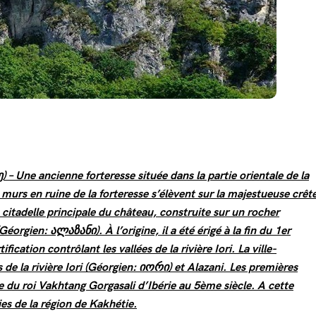
ე)
– Une ancienne forteresse située dans la partie orientale de la
murs en ruine de la forteresse s’élèvent sur la majestueuse crêt
 citadelle principale du château, construite sur un rocher
Géorgien: ალაზანი). À l’origine, il a été érigé à la fin du 1er
ification contrôlant les vallées de la rivière Iori. La ville-
s de la rivière Iori (Géorgien:
იორი)
et Alazani. Les premières
e du roi Vakhtang Gorgasali d’Ibérie au 5ème siècle. A cette
es de la région de Kakhétie.