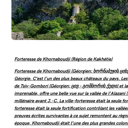
Forteresse de Khornaboudji (Région de Kakhétie)
Forteresse de Khornaboudji (Géorgien: ხორნაბუჯის ციხ
Géorgie. C’est l’un des plus beaux châteaux du pays. Les 
de Tsiv-Gombori
(Géorgien: ცივ – გომბორის ქედი)
et la
imprenable, offre une belle vue sur la vallée de l’Alazani (
millénaire avant J.-C. La ville-forteresse était la seule fort
forteresse était la seule fortification contrôlant les vallée
preuves écrites survivantes à ce sujet remontent au règn
époque, Khornaboudji était l’une des plus grandes coloni