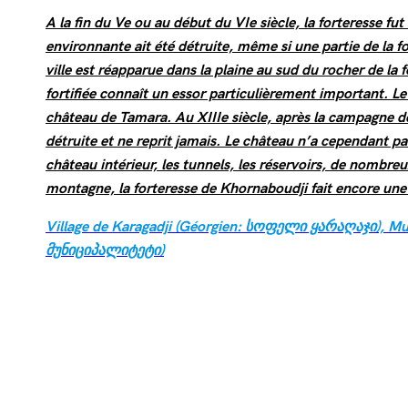
A la fin du Ve ou au début du VIe siècle, la forteresse fut
environnante ait été détruite, même si une partie de la f
ville est réapparue dans la plaine au sud du rocher de la f
fortifiée connaît un essor particulièrement important. L
château de Tamara. Au XIIIe siècle, après la campagne d
détruite et ne reprit jamais. Le château n’a cependant pa
château intérieur, les tunnels, les réservoirs, de nombreu
montagne, la forteresse de Khornaboudji fait encore une 
Village de Karagadji (Géorgien: სოფელი ყარაღაჯი),
Mu
მუნიციპალიტეტი)