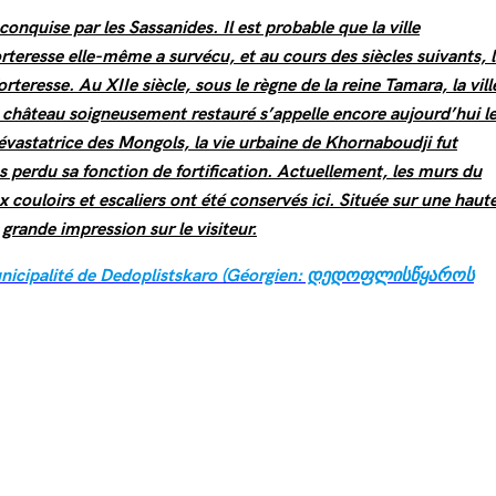
 conquise par les Sassanides. Il est probable que la ville
orteresse elle-même a survécu, et au cours des siècles suivants, 
orteresse. Au XIIe siècle, sous le règne de la reine Tamara, la vill
e château soigneusement restauré s’appelle encore aujourd’hui l
évastatrice des Mongols, la vie urbaine de Khornaboudji fut
s perdu sa fonction de fortification. Actuellement, les murs du
x couloirs et escaliers ont été conservés ici. Située sur une haut
grande impression sur le visiteur.
nicipalité de Dedoplistskaro (Géorgien: დედოფლისწყაროს