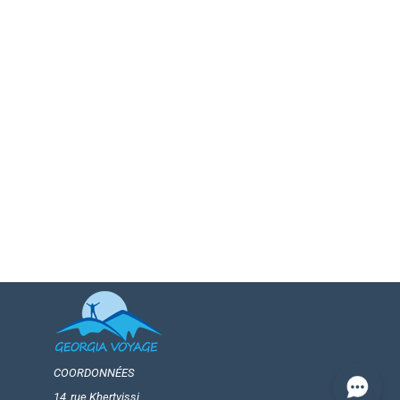
COORDONNÉES
14, rue Khertvissi