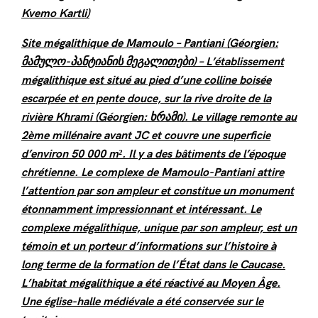
Kvemo Kartli)
Site mégalithique de Mamoulo – Pantiani (Géorgien:
მამულო-პანტიანის მეგალითები) – L’établissement
mégalithique est situé au pied d’une colline boisée
escarpée et en pente douce, sur la rive droite de la
rivière Khrami (Géorgien: ხრამი). Le village remonte au
2ème millénaire avant JC et couvre une superficie
d’environ 50 000 m². Il y a des bâtiments de l’époque
chrétienne. Le complexe de Mamoulo-Pantiani attire
l’attention par son ampleur et constitue un monument
étonnamment impressionnant et intéressant. Le
complexe mégalithique, unique par son ampleur, est un
témoin et un porteur d’informations sur l’histoire à
long terme de la formation de l’État dans le Caucase.
L’habitat mégalithique a été réactivé au Moyen Âge.
Une église-halle médiévale a été conservée sur le