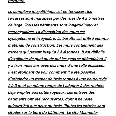
territoire.
Le complexe mégalithique est en terrasses, les
terrasses sont marquées par des rues de 4 à 5 mètres
de large. Tous les bâtiments sont longitudinaux et
rectangulaires. La disposition des murs est
cyclopéenne et irrégulière. Le basalte est utilisé comme
matériau de construction. Les murs contiennent des
rochers qui pèsent jusqu’à 3 à 4 tonnes. Il est difficile
d’expliquer de quoi ou de qui les gens se défendaient il
y a trois mille ans avec des murs d’une telle épaisseur.
Il est étonnant de voir comment il a été possible
d’atteindre un rocher de trois tonnes à une hauteur de
2 à 3 m et en même temps de l’adapter à des rochers
déjà empilés aux côtés rugueux. Les entrées des
bâtiments ont été recouvertes, dont il ne reste
aujourd’hui que deux ou trois. Toutes les entrées sont
situées sur le bord du bâtiment. Le site Mamoulo-