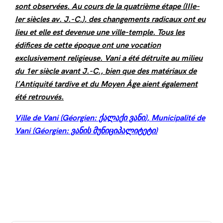
sont observées. Au cours de la quatrième étape (IIIe-
Ier siècles av. J.-C.), des changements radicaux ont eu
lieu et elle est devenue une ville-temple. Tous les
édifices de cette époque ont une vocation
exclusivement religieuse. Vani a été détruite au milieu
du 1er siècle avant J.-C., bien que des matériaux de
l’Antiquité tardive et du Moyen Âge aient également
été retrouvés.
Ville de Vani (Géorgien: ქალაქი ვანი), Municipalité de
Vani (Géorgien: ვანის მუნიციპალიტეტი)