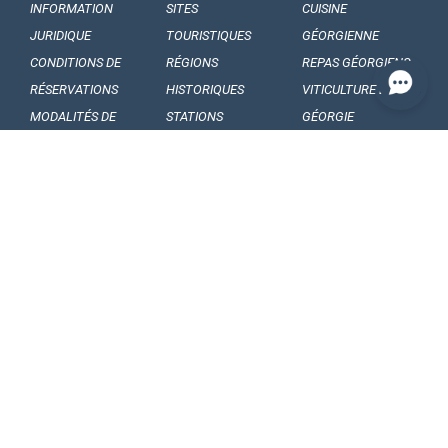
INFORMATION
SITES
CUISINE
JURIDIQUE
TOURISTIQUES
GÉORGIENNE
CONDITIONS DE
RÉGIONS
REPAS GÉORGIENS
RÉSERVATIONS
HISTORIQUES
VITICULTURE EN
MODALITÉS DE
STATIONS
GÉORGIE
PAIEMENTS
BALNÉAIRE
VINS GÉORGIENS
NOS
MUSÉES ET
FRUITS GÉORGIENS
ENGAGEMENTS
GALERIES
CONFIDENTIALITÉ
FORMALITÉS
FOLKLORE
ARTICLES ET
D’ENTRÉE
GÉORGIEN
ACTUALITÉS
RÈGLES
FESTIVALS
FAITS
DOUANIÈRES
FOLQLORIQUES
INTÉRESSANTS
COMMENT PARTIR
DANSES
SOUVENIRS ET
EN GÉORGIE
NATIONALES
CADEAUX